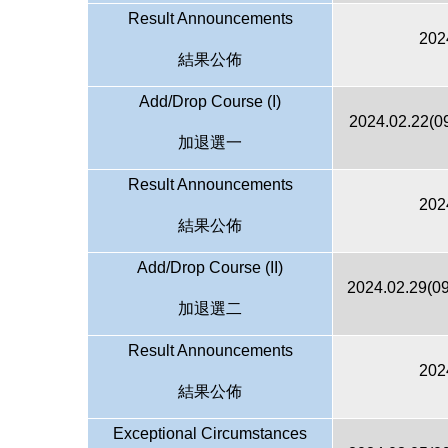
Result Announcements
202
結果公佈
Add/Drop Course (I)
2024.02.22(09
加退選一
Result Announcements
202
結果公佈
Add/Drop Course (II)
2024.02.29(09
加退選二
Result Announcements
202
結果公佈
Exceptional Circumstances