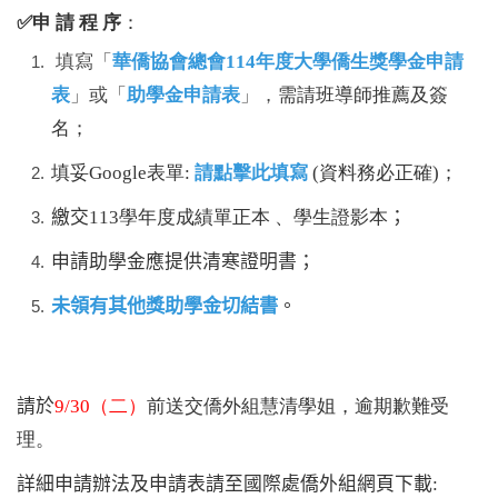
✅申 請 程 序
：
填寫「
華僑協會總會114年度大學僑生獎學金申請
表
」或「
助學金申請表
」，
需請班導師推薦及簽
名
；
填妥Google
表單
:
請點擊此填寫
(
資料務必正確
)
；
繳交
113學年度成績單正本 、學生證影本
；
申請助學金應提供清寒證明書
；
未領有其他獎助學金切結書
。
請於
9/30（二）
前送交僑外組慧清學姐，逾期歉難受
理。
詳細申請辦法及申請表請至國際處僑外組網頁下載
: