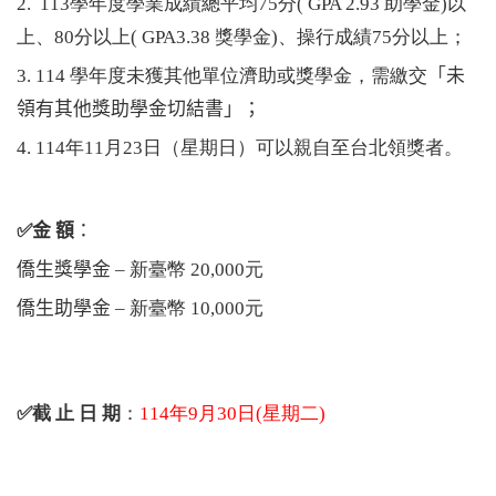
2.
113
學年度學業成績總平均
75
分
( GPA 2.93
助學金
)
以
上、
80
分以上
( GPA3.38
獎學金
)
、操行成績
75
分以上；
3. 114 學年度未獲其他單位濟助或獎學金，需繳交
「
未
領有其他獎助學金切結書」；
4. 114年11月23日（星期日）可以親自至台北領獎者。
✅金 額
：
僑生獎學金
–
新臺幣 20,000元
僑生助學金
– 新臺幣 10,000元
✅截 止 日 期
：
114年9月30日(星期二)