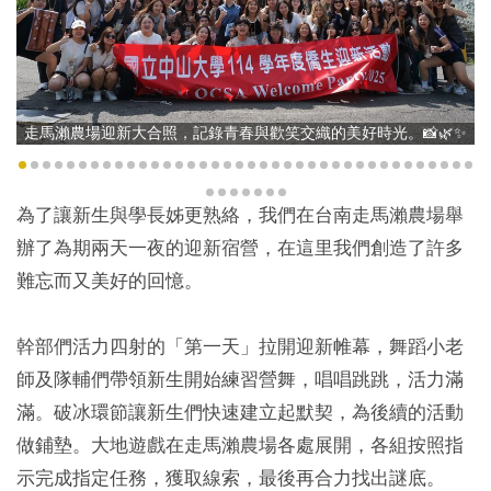
走馬瀨農場迎新大合照，記錄青春與歡笑交織的美好時光。📸🌿✨
為了讓新生與學長姊更熟絡，我們在台南走馬瀨農場舉
辦了為期兩天一夜的迎新宿營，在這里我們創造了許多
難忘而又美好的回憶。
幹部們活力四射的「第一天」拉開迎新帷幕，舞蹈小老
師及隊輔們帶領新生開始練習營舞，唱唱跳跳，活力滿
滿。破冰環節讓新生們快速建立起默契，為後續的活動
做鋪墊。大地遊戲在走馬瀨農場各處展開，各組按照指
示完成指定任務，獲取線索，最後再合力找出謎底。