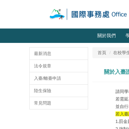
關於我們
首頁
在校學
最新消息
法令規章
關於入臺
入臺/離臺申請
陸生保險
請同學
若需延
常見問題
並自行
若入臺
1.罰金新
2.強