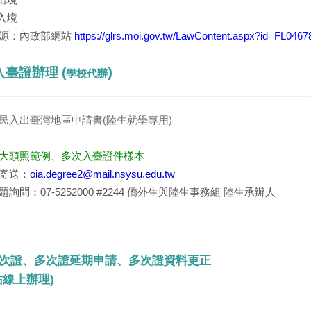
制入境
源：內政部網站
https://glrs.moi.gov.tw/LawContent.aspx?id=FL0467
)
臺證辦理 (
學校代辦
民入出臺灣地區申請書(
陸生就學專用)
大頭照範例
、
多次入臺證件樣本
寄送：
oia.degree2@mail.nsysu.edu.tw
詢問：07-5252000 #2244
僑外生與陸生事務組 陸生承辦人
次證、多次證延期申請、多次證資料更正
線上辦理)