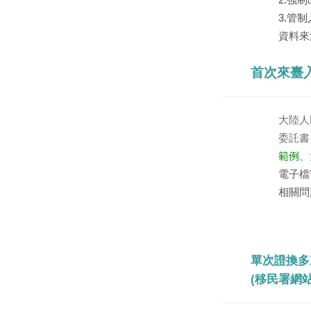
3.管
資料來
首次來臺入
大陸人
委託書
範例
、
電子檔
相關問題
單次證換多
(
移民署網站