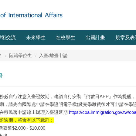
學術交流
未來學生
在校學生
出國計畫
規章及表
生
陸籍學位生
入臺/離臺申請
證
務必自行注意入臺證效期，建議自行安裝「倒數日APP」作為提醒，
期，請先向國際處申請在學證明電子檔(繳完學雜費後才可申請在學證
在移民署申請線上辦理入臺證延期
https://coa.immigration.gov.tw/coa
證逾期，將會有以下裁罰：
臺幣$2,000 - $10,000
制出境