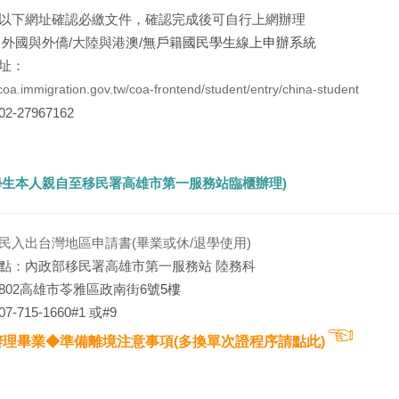
以下網址確認必繳文件，確認完成後可自行上網辦理
 外國與外僑/
大陸與港澳/
無戶籍國民學生線上申辦系統
址：
/coa.immigration.gov.tw/coa-frontend/student/entry/china-student
-27967162
學生本人親自至移民署高雄市第一服務站臨櫃辦理)
民入出台灣地區申請書(
畢業或休/退學使用)
點：內政部移民署高雄市第一服務站 陸務科
02
高雄市苓雅區政南街6
號5樓
-715-1660#1
或#9
☜
辦理畢業◆準備離境注意事項(多換單次證程序請點此)