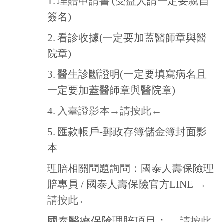
理賠申請書
1.
(受益人請一定要親自
簽名)
2.
看診收據(一定要加蓋醫師章與醫
院章)
3.
醫生診斷證明(一定要填寫病名且
一定要加蓋醫師章與醫院章)
入臺證影本
→請按此←
4.
匯款帳戶-郵政存簿儲金簿封面影
5.
本
理賠相關問題詢問：
國泰人壽保險理
→
賠專員 / 國泰人壽保險官方LINE
請按此←
國泰醫療保險理賠項目：
→請按此