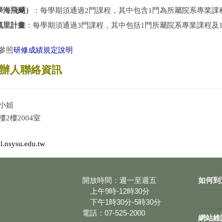
學海飛颺）
：每學期須通過2門課程，其中
包含
1門為所屬院系專業課
萬里計畫
：每學期須通過3門課程，其中包括1門所屬院系專業課程及
研修成績規定說明
參照
辦人聯絡資訊
小姐
2樓2004室
.nsysu.edu.tw
開放時間：週一至週五
如何到
上午9時-12時30分
下午1時30分-5時30分
電話：07-525-2000
網站維