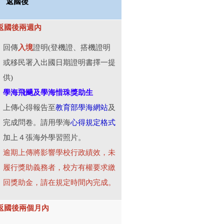
返國後
返國後兩週內
回傳
入境
證明(登機證、搭機證明
或移民署入出國日期證明書擇一提
供)
學海飛颺及學海惜珠獎助生
教育部學海網站
上傳心得報告至
及
完成問卷。請用學海
心得規定格式
加上４張海外學習照片。
逾期上傳將影響學校行政績效，未
履行獎助義務者，校方有權要求繳
回獎助金，
請
在規定時間內完成。
返國後兩個月內