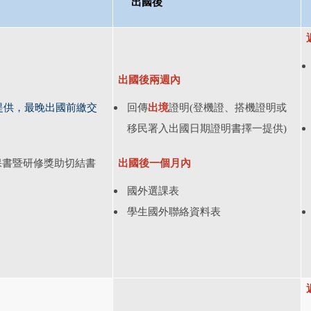
出國後
出國後兩週內
提供，
最晚出國前繳交
回傳
出境
證明(登機證、搭機證明或
移民署入出國日期證明書擇一提供)
保書暨
研修獎助切結書
出國後一個月內
國外選課表
學生國外聯絡資料表