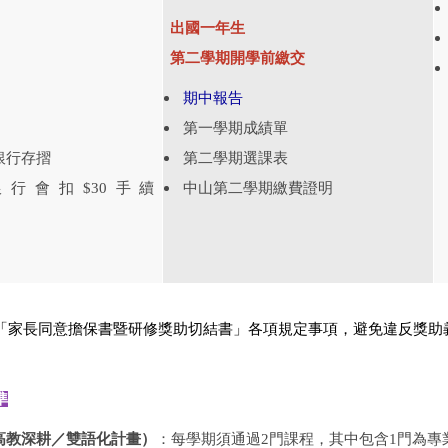
出國一年生
第二學期開學前繳交
期中報告
第一學期成績單
銀行存摺
第二學期選課表
行會扣$30手續
中山第二學期繳費證明
「
家長同意擔保書暨
研修獎助切結書」各項規定事項，避免違反獎助
準
高教深耕／雙語化計畫）
：每學期須通過2門課程，其中包含1門為專