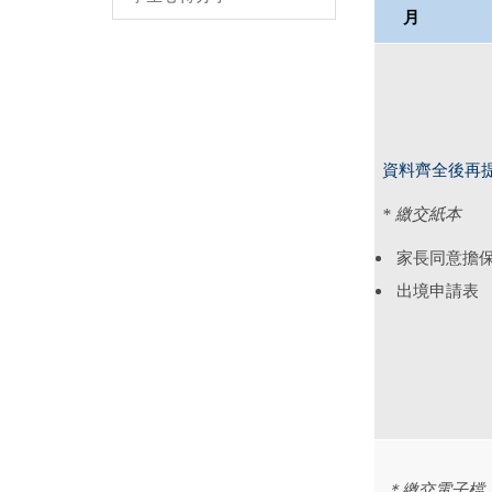
月
資料齊全後再
* 繳交紙本
家長同意擔
出境申請表
＊繳交電子檔