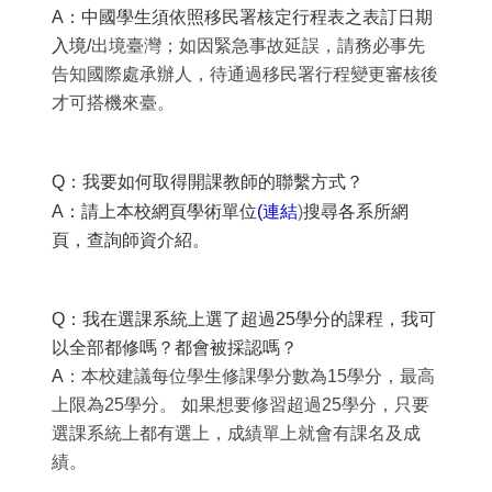
A
：中國學生須依照移民署核定行程表之表訂日期
入境/
出境臺灣；如因緊急事故延誤，請務必事先
告知國際處承辦人，待通過移民署行程變更審核後
才可搭機來臺。
Q
：我要如何取得開課教師的聯繫方式？
(連結
)
A
：請上本校網頁學術單位
搜尋各系所網
頁，查詢師資介紹。
Q
：我在選課系統上選了超過25
學分的課程，我可
以全部都修嗎？都會被採認嗎？
A
：本校建議每位學生修課學分數為15學分，最高
上限為25學分。 如果想要修習超過25學分，只要
選課系統上都有選上，成績單上就會有課名及成
績。