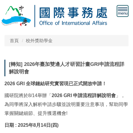
首頁
校外獎助學金
[轉知] 2026年臺加雙邊人才研習計畫GRI申請流程詳
解說明會
2026 GRI
全球鏈結研究實習現已正式開放申請！
國研院將於
8/14
舉辦「
2026 GRI
申請流程詳解說明會
」，
為同學將深入解析申請步驟並說明重要注意事項，幫助同學
掌握關鍵細節、提升獲選機會
!
日期
: 2025
年
8
月
14
日
(
四
)