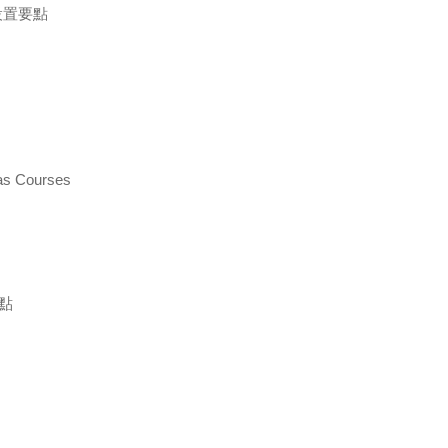
設置要點
eas Courses
點