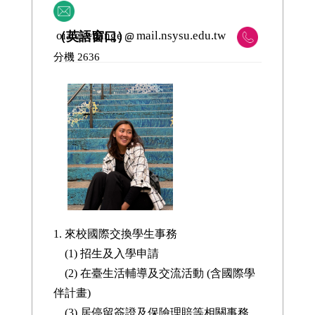
oia.exchange
mail.nsysu.edu.tw
（英語窗口）
分機 2636
1. 來校國際交換學生事務
(1) 招生及入學申請
(2)
在臺生活輔導
及交流活動 (含國際學
伴計畫)
(3) 居停留簽證及保險理賠等相關事務