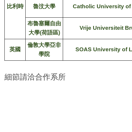
比利時
魯汶大學
Catholic University o
布魯塞爾自由
Vrije Universiteit B
大學(荷語區)
倫敦大學亞非
英國
SOAS University of
學院
細節請洽合作系所
a
a
a