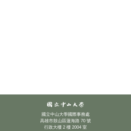
a
a
a
a
a
a
a
a
a
a
國立中山大學國際事務處
高雄市鼓山區蓮海路 70 號
行政大樓 2 樓 2004 室