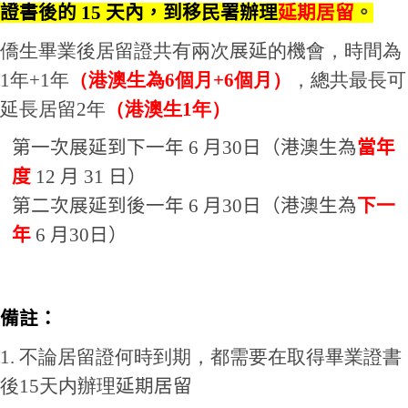
證書後的
15
天內，到移民署辦理
延期居留
。
僑生畢業專區
僑生畢業後居留證共有兩次
展延
的機會，時間為
僑生活動
1年+1年
（港澳生為6個月+6個月）
，總共最長可
聯絡方式
延長居留2️年
（港澳生1年）
第一次展延
到下一年 6 月30日（港澳生為
當年
度
12
月
31
日）
第二次展延
到
後一年 6 月30日
（港澳生為
下一
年
6
月
30
日
）
備註：
1. 不論居留證何時到期，都需要在取得畢業證書
後15天内辦理
延期居留