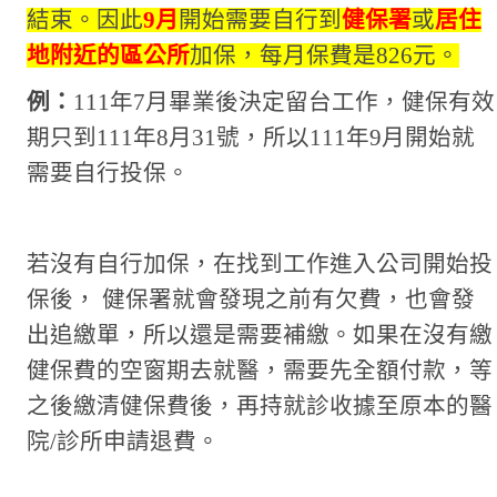
結束
。
因此
9
月
開始
需要
自行到
健保署
或
居住
地附近的區公所
加保，每月保費是
826
元。
例：
111
年
7
月畢業後決定留台工作，健保有效
期只到
111
年
8
月
31
號，所以
111
年
9
月開始就
需要自行投保。
若沒有自行加保，在找到工作進入公司開始投
保後，
健保署就會發現之前有欠費，也會發
出追繳單，所以還是需要補繳。如果在沒有繳
健保費的空窗期去就醫，需要先全額付款，等
之後繳清健保費後，再持就診收據至原本的醫
院
/
診所申請退費
。