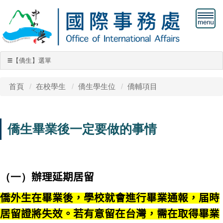
【僑生】選單
☰
【僑生】選單
首頁
在校學生
僑生學生位
僑輔項目
僑生學位生
僑生畢業後一定要做的事情
僑輔項目
獎助學金
僑生保險
（一）
辦理延期居留
僑生工作許可
僑外生在畢業後，學校就會進行畢業通報，届時
居留證
將失效。若有意留在台灣
，需
在取得畢業
僑生社團