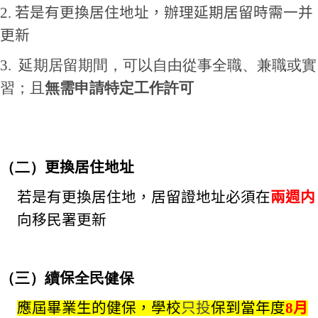
2. 若是有更換居住地址，辦理延期居留時需一并
更新
3. 延期居留期間，可以自由從事全職、兼職或實
習；且
無需申請特定工作許可
（二）
更換居住地址
若是有更換居住地，居留證地址必須在
兩週内
向移民署更新
（三）
續
保
全民
健保
應屆畢業生
的
健保，學校
只投
保到當年度
8
月