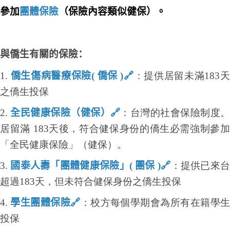
參加
團體保險
（保險內容類似健保）。
僑生畢業專區
僑生活動
與僑生有關的保險：
聯絡方式
1.
僑生傷病醫療保險
(
僑保
)
🔗
：提供居留未滿183
之僑生投保
2.
全民健康保險（健保）
🔗
：台灣的社會保險制度
居留滿 183天後，符合健保身份的僑生必需強制參加
「全民健康保險」（健保）。
3.
國泰人壽「團體健康保險」
(
團保
)
🔗
：提供已來
超過183天，但未符合健保身份之僑生投保
4.
學生團體保險
🔗
：校方每個學期會為所有在籍學
投保