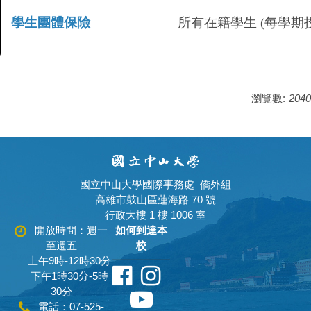
學生團體保險
所有在籍學生 (每學期
瀏覽數:
2040
國立中山大學國際事務處_僑外組
高雄市鼓山區蓮海路 70 號
行政大樓 1 樓 1006 室
開放時間：週一
如何到達本
至週五
校
上午9時-12時30分
下午1時30分-5時
30分
電話：07-525-