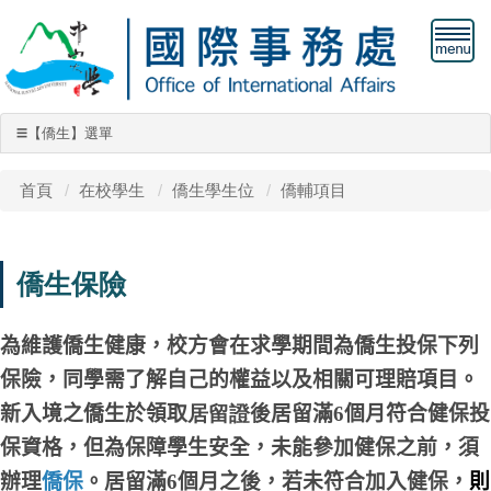
【僑生】選單
☰
【僑生】選單
首頁
在校學生
僑生學生位
僑輔項目
僑生學位生
僑生保險
僑輔項目
獎助學金
為維護僑生健康，校方會在求學期間
為僑生
投保下列
僑生保險
保險，同學需了解自己的權益以及相關可理賠項目。
新入境之僑生於領取
居留證
後居留滿
6
個月符合
健保
投
僑生工作許可
保資格，但為保障學生安全，未能參加健保之前，須
僑生社團
辦理
僑保
。
居留
滿
6
個月之後，若未符合加入健保，
則